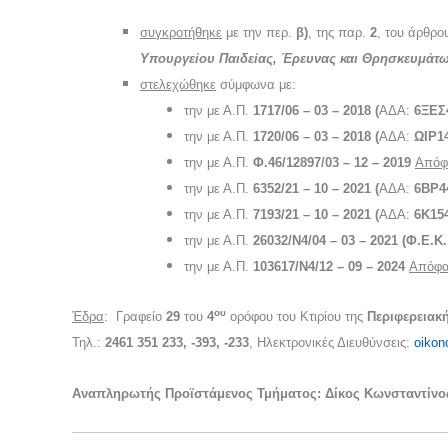
συγκροτήθηκε
με την περ.
β)
, της παρ.
2
, του άρθρ
Υπουργείου Παιδείας, Έρευνας και Θρησκευμάτ
στελεχώθηκε
σύμφωνα με:
την με Α.Π.
1717/06 – 03 – 2018 (
ΑΔΑ:
6ΞΕΣ
την με Α.Π.
1720/06 – 03 – 2018 (
ΑΔΑ:
ΩΙΡ1
την με Α.Π.
Φ.46/12897/03 – 12 – 2019
Απόφ
την με Α.Π.
6352/21 – 10 – 2021 (
ΑΔΑ:
6ΒΡ4
την με Α.Π.
7193/21 – 10 – 2021 (
ΑΔΑ:
6Κ15
την με Α.Π.
26032/Ν4/04 – 03 – 2021 (Φ.Ε.Κ. 
την με Α.Π.
103617/Ν4/12 – 09 – 2024
Απόφ
ου
Έδρα
: Γραφείο
29
του
4
ορόφου του Κτιρίου της
Περιφερειακ
Τηλ.:
2461 351 233, -393, -233
, Ηλεκτρονικές Διευθύνσεις:
oikon
Αναπληρωτής Προϊστάμενος Τμήματος: Δίκος Κωνσταντίνος