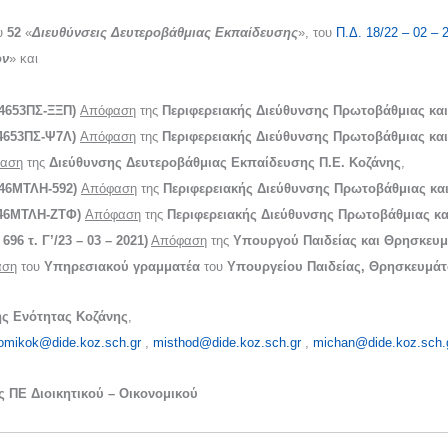
ου
52
«
Διευθύνσεις Δευτεροβάθμιας Εκπαίδευσης
», του
Π.Δ. 18/22 – 02 – 
ων
» και
4653ΠΣ-ΞΞΠ)
Απόφαση
της
Περιφερειακής Διεύθυνσης Πρωτοβάθμιας κα
4653ΠΣ-Ψ7Λ)
Απόφαση
της
Περιφερειακής Διεύθυνσης Πρωτοβάθμιας κα
αση
της
Διεύθυνσης Δευτεροβάθμιας Εκπαίδευσης Π.Ε. Κοζάνης
,
46ΜΤΛΗ-592)
Απόφαση
της
Περιφερειακής Διεύθυνσης Πρωτοβάθμιας κα
46ΜΤΛΗ-ΖΤΦ)
Απόφαση
της
Περιφερειακής Διεύθυνσης Πρωτοβάθμιας κα
696 τ. Γ’/23 – 03 – 2021)
Απόφαση
της
Υπουργού Παιδείας και Θρησκευ
αση
του
Υπηρεσιακού γραμματέα
του
Υπουργείου Παιδείας, Θρησκευμάτ
ής Ενότητας Κοζάνης
,
omikok@dide.koz.sch.gr
,
misthod@dide.koz.sch.gr
,
michan@dide.koz.sch.
 ΠΕ Διοικητικού – Οικονομικού