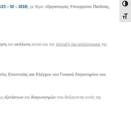
Εναλ
’/23 – 02 – 2018
)
, με θέμα «
Οργανισμός Υπουργείου Παιδείας,
Εναλ
ηση
και
εκτέλεση
αυτού και την
σύνταξη του απολογισμού
της,
ίες Εποπτείας και Ελέγχου του Γενικού Λογιστηρίου του
ως
εξετάσεων
και
διαγωνισμών
που διεξάγονται εντός της