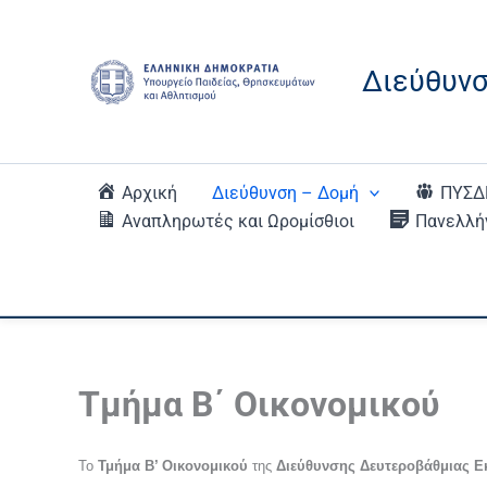
Μετάβαση
Άλμα
Μετάβαση
στο
στη
στο
περιεχόμενο
γραμμή
περιεχόμενο
Διεύθυνσ
πλοήγησης
Αρχική
Διεύθυνση – Δομή
ΠΥΣΔ
Αναπληρωτές και Ωρομίσθιοι
Πανελλήν
Τμήμα Β΄ Οικονομικού
Το
Τμήμα Β’ Οικονομικού
της
Διεύθυνσης Δευτεροβάθμιας Ε