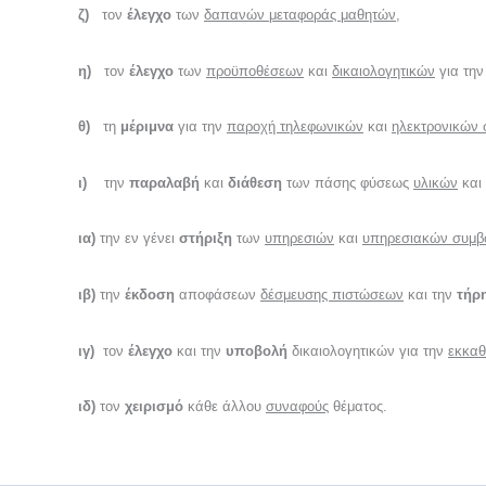
ζ)
τον
έλεγχο
των
δαπανών μεταφοράς μαθητών
,
η)
τον
έλεγχο
των
προϋποθέσεων
και
δικαιολογητικών
για τη
θ)
τη
μέριμνα
για την
παροχή τηλεφωνικών
και
ηλεκτρονικών
ι)
την
παραλαβή
και
διάθεση
των πάσης φύσεως
υλικών
και
ια)
την εν γένει
στήριξη
των
υπηρεσιών
και
υπηρεσιακών συμβ
ιβ)
την
έκδοση
αποφάσεων
δέσμευσης πιστώσεων
και την
τήρ
ιγ)
τον
έλεγχο
και την
υποβολή
δικαιολογητικών για την
εκκαθ
ιδ)
τον
χειρισμό
κάθε άλλου
συναφούς
θέματος.