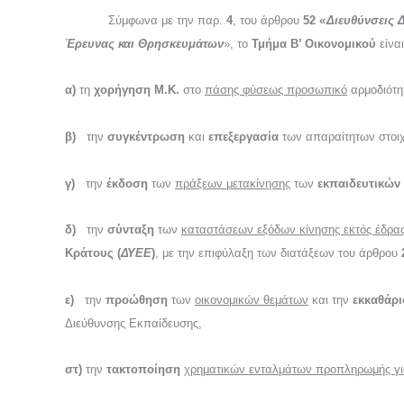
Σύμφωνα με την παρ.
4
, του άρθρου
52 «
Διευθύνσεις 
Έρευνας και Θρησκευμάτων
», το
Τμήμα
Β’ Οικονομικού
είναι
α)
τη
χορήγηση
Μ.Κ.
στο
πάσης φύσεως προσωπικό
αρμοδιότη
β)
την
συγκέντρωση
και
επεξεργασία
των απαραίτητων στοιχ
γ)
την
έκδοση
των
πράξεων μετακίνησης
των
εκπαιδευτικών
δ)
την
σύνταξη
των
καταστάσεων εξόδων κίνησης εκτός έδρα
Κράτους (
ΔΥΕΕ
)
, με την επιφύλαξη των διατάξεων του άρθρου
ε)
την
προώθηση
των
οικονομικών θεμάτων
και την
εκκαθάρ
Διεύθυνσης Εκπαίδευσης,
στ)
την
τακτοποίηση
χρηματικών ενταλμάτων προπληρωμής γ