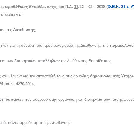
Δευτεροβάθμιας Εκπαίδευσης
»
, του
Π.Δ.
18
/22 – 02 – 2018
(
Φ.Ε.Κ. 31 τ. Α
 αρμόδιο για:
τας της
Διεύθυνσης
,
είων για τη
σύνταξη του προϋπολογισμού
της Διεύθυνσης, την
παρακολούθ
και των
διοικητικών υπαλλήλων
της Διεύθυνσης Εκπαίδευσης,
ς
και μέριμνα για την
αποστολή
τους στις αρμόδιες
Δημοσιονομικές Υπηρεσ
24
του ν.
4270/2014
,
ιση δαπανών
που αφορούν στην
οργάνωση
και
διενέργεια
των πάσης φύσε
ια δαπάνες
αρμοδιότητας της Διεύθυνσης,