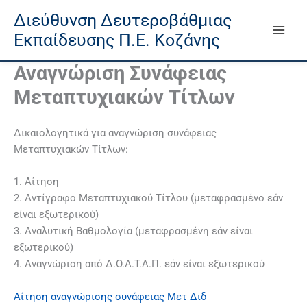
Μετάβαση
Άλμα
Μετάβαση
Διεύθυνση Δευτεροβάθμιας
στο
στη
στο
Εκπαίδευσης Π.Ε. Κοζάνης
περιεχόμενο
γραμμή
περιεχόμενο
πλοήγησης
Αναγνώριση Συνάφειας
Μεταπτυχιακών Τίτλων
Δικαιολογητικά για αναγνώριση συνάφειας
Μεταπτυχιακών Τίτλων:
1. Αίτηση
2. Αντίγραφο Μεταπτυχιακού Τίτλου (μεταφρασμένο εάν
είναι εξωτερικού)
3. Αναλυτική Βαθμολογία (μεταφρασμένη εάν είναι
εξωτερικού)
4. Αναγνώριση από Δ.Ο.Α.Τ.Α.Π. εάν είναι εξωτερικού
Αίτηση αναγνώρισης συνάφειας Μετ Διδ