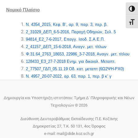
Εναλ
Νομικό Πλαίσιο
Εναλ
Ν. 4354_2015, Κεφ. Β’, αρ. 9, παρ. 3, περ. β.
2_31029_ΔΕΠ_6-5-2016, Παροχή Οδηγιών, Σελ. 5
94814_Ε2_7-6-2017, Επαγγ. Ισοδ. Σ.Α.Ε.Π.
2_41157_ΔΕΠ_15-6-2018, Αναγν. μετ. τίτλων
Φ.31.64_2763_18653, 22986_3-7-2018, Αναγν. μετ. τίτλου
128433_Ε3_27-7-2018 Ενημ. για δικαιολ. Μεταπτ.
2_77507_ΓΔΠ_05.11.19 Οδ. κατ. μεταπτ (6Ω2ΨΗ-ΡΧ0)
Ν. 4957_20-07-2022, αρ. 63, παρ. 1, περ. β κ’ γ
Δημιουργία και Υποστήριξη ιστοτόπου: Τμήμα Δ΄ Πληροφορικής και Νέων
Τεχνολογιών © 2026
Διεύθυνση Δευτεροβάθμιας Εκπαίδευσης Π.Ε. Κοζάνης
Δημοκρατίας 27, T.K. 50 131, 4ος Όροφος
e-mail: mail@dide.koz.sch.gr