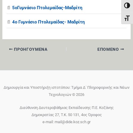
Εναλ
📄
5οΓυμνάσιο Πτολεμαίδας-Μαδρίτη
Εναλ
📄
4ο Γυμνάσιο Πτολεμαίδας- Μαδρίτη
ΠΡΟΗΓΟΎΜΕΝΑ
ΕΠΌΜΕΝΟ
Δημιουργία και Υποστήριξη ιστοτόπου: Τμήμα Δ΄ Πληροφορικής και Νέων
Τεχνολογιών © 2026
Διεύθυνση Δευτεροβάθμιας Εκπαίδευσης Π.Ε. Κοζάνης
Δημοκρατίας 27, T.K. 50 131, 4ος Όροφος
e-mail: mail@dide.koz.sch.gr