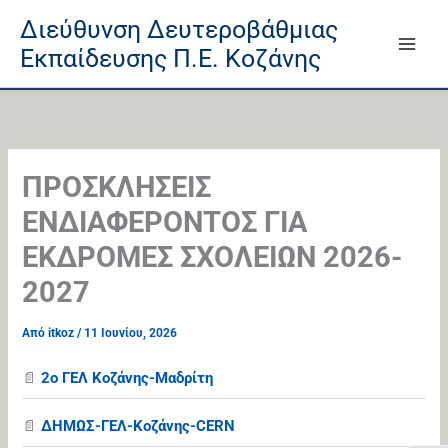
Μετάβαση
Άλμα
Μετάβαση
Διεύθυνση Δευτεροβάθμιας
στο
στη
στο
Εκπαίδευσης Π.Ε. Κοζάνης
περιεχόμενο
γραμμή
περιεχόμενο
πλοήγησης
ΠΡΟΣΚΛΗΣΕΙΣ
ΕΝΔΙΑΦΕΡΟΝΤΟΣ ΓΙΑ
ΕΚΔΡΟΜΕΣ ΣΧΟΛΕΙΩΝ 2026-
2027
Από
itkoz
/
11 Ιουνίου, 2026
📄
2ο ΓΕΛ Κοζάνης-Μαδρίτη
📄
ΔΗΜΩΣ-ΓΕΛ-Κοζάνης-CERN