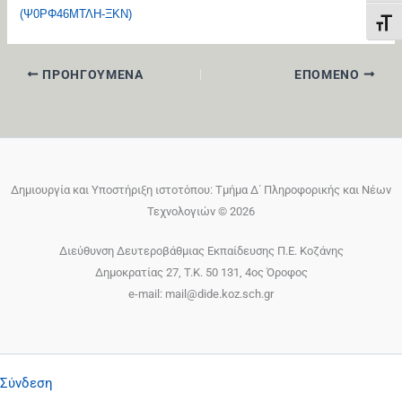
(Ψ0ΡΦ46ΜΤΛΗ-ΞΚΝ)
Εναλ
ΠΡΟΗΓΟΎΜΕΝΑ
ΕΠΌΜΕΝΟ
Δημιουργία και Υποστήριξη ιστοτόπου: Τμήμα Δ΄ Πληροφορικής και Νέων
Τεχνολογιών © 2026
Διεύθυνση Δευτεροβάθμιας Εκπαίδευσης Π.Ε. Κοζάνης
Δημοκρατίας 27, T.K. 50 131, 4ος Όροφος
e-mail: mail@dide.koz.sch.gr
Σύνδεση