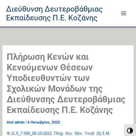
Μετάβαση
Άλμα
Μετάβαση
Διεύθυνση Δευτεροβάθμιας
στο
στη
στο
Εκπαίδευσης Π.Ε. Κοζάνης
περιεχόμενο
γραμμή
περιεχόμενο
πλοήγησης
Πλήρωση Κενών και
Κενούμενων Θέσεων
Υποδιευθυντών των
Σχολικών Μονάδων της
Διεύθυνσης Δευτεροβάθμιας
Εκπαίδευσης Π.Ε. Κοζάνης
Από
admin
/
6 Οκτωβρίου, 2022
Εναλ
Φ.11.5_7.506_06-10-2022, Πλήρ. Κεν. Θέσ. Υποδ. (5) Σ.Μ.